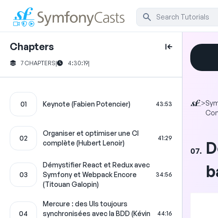
Chapters
7 CHAPTERS
|
4:30:19
|
>
Sym
01
Keynote (Fabien Potencier)
43:53
Con
Organiser et optimiser une CI
02
41:29
D
complète (Hubert Lenoir)
07.
Démystifier React et Redux avec
b
03
Symfony et Webpack Encore
34:56
(Titouan Galopin)
Mercure : des UIs toujours
04
synchronisées avec la BDD (Kévin
44:16