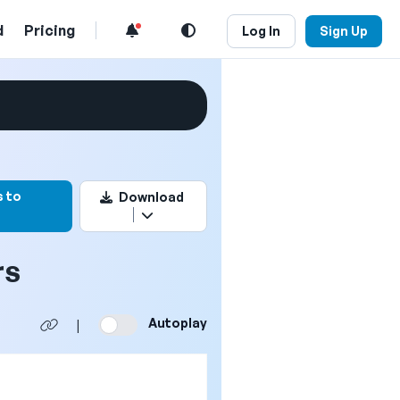
d
Pricing
Log In
Sign Up
rk this video
 to
Download
rs
Autoplay
|