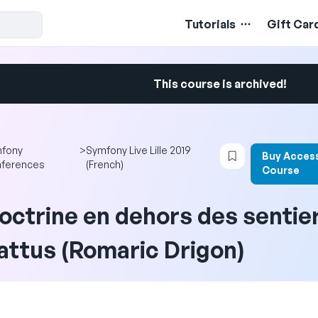
Tutorials
Gift Car
This course is archived!
Login to bookma
fony
>
Symfony Live Lille 2019
Buy Access
ferences
(French)
Course
octrine en dehors des sentie
attus (Romaric Drigon)