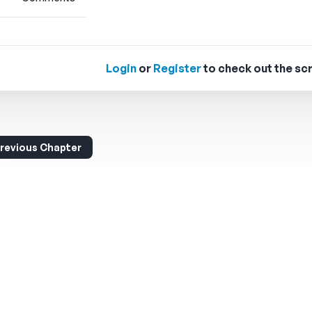
Login
or
Register
to check out the scr
revious Chapter