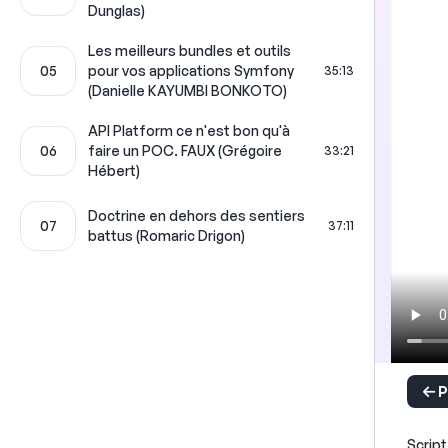
Dunglas)
Les meilleurs bundles et outils
05
pour vos applications Symfony
35:13
(Danielle KAYUMBI BONKOTO)
API Platform ce n'est bon qu'à
06
faire un POC. FAUX (Grégoire
33:21
Hébert)
Doctrine en dehors des sentiers
07
37:11
battus (Romaric Drigon)
P
Script