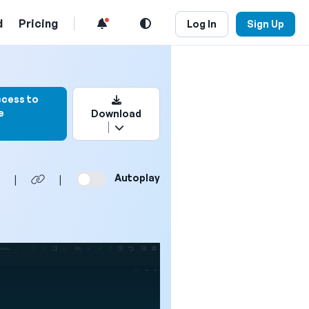
d
Pricing
Log In
Sign Up
ookmark this video
ccess to
e
Download
Autoplay
|
|