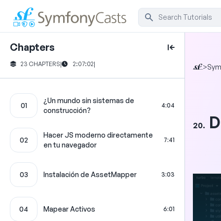
Chapters
23 CHAPTERS
|
2:07:02
|
>
Sym
¿Un mundo sin sistemas de
01
4:04
construcción?
D
20.
Hacer JS moderno directamente
02
7:41
en tu navegador
03
Instalación de AssetMapper
3:03
04
Mapear Activos
6:01