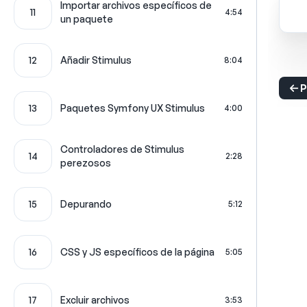
Importar archivos específicos de
11
4:54
un paquete
12
Añadir Stimulus
8:04
P
13
Paquetes Symfony UX Stimulus
4:00
Controladores de Stimulus
14
2:28
perezosos
15
Depurando
5:12
16
CSS y JS específicos de la página
5:05
17
Excluir archivos
3:53