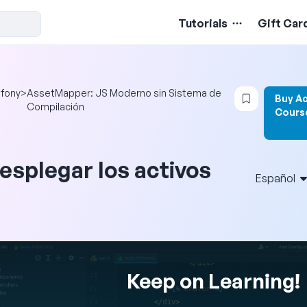
Tutorials
Gift Car
Login to b
fony
>
AssetMapper: JS Moderno sin Sistema de
Buy A
Compilación
Cours
esplegar los activos
Español
Keep on Learning!