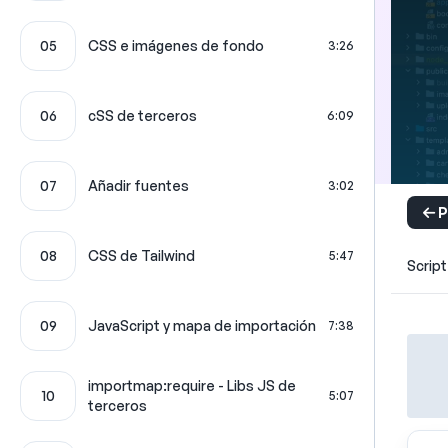
05
CSS e imágenes de fondo
3:26
06
cSS de terceros
6:09
07
Añadir fuentes
3:02
P
08
CSS de Tailwind
5:47
Script
09
JavaScript y mapa de importación
7:38
importmap:require - Libs JS de
10
5:07
terceros