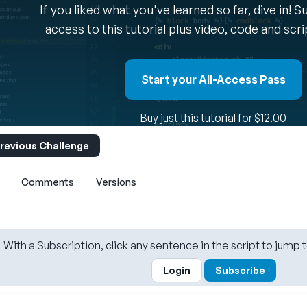
If you liked what you've learned so far, dive in! 
access to this tutorial plus video, code and scr
Start your All-Access Pass
Buy just this tutorial for $12.00
revious Challenge
Comments
Versions
With a Subscription, click any sentence in the script to jump t
Login
Subscribe