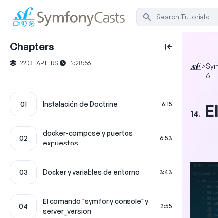
Chapters
22 CHAPTERS
|
2:28:56
|
>
Sym
6
01
Instalación de Doctrine
6:15
E
14.
docker-compose y puertos
02
6:53
expuestos
03
Docker y variables de entorno
3:43
El comando "symfony console" y
04
3:55
server_version