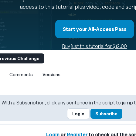
access to this tutorial plus video, code and scr
Start your All-Access Pass
Buy just this tutorial for $12.00
revious Challenge
Comments
Versions
With a Subscription, click any sentence in the script to jump t
Login
Subscribe
Login
or
Register
to check out the scr