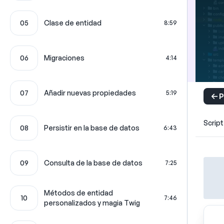
05
Clase de entidad
8:59
06
Migraciones
4:14
07
Añadir nuevas propiedades
5:19
P
Script
08
Persistir en la base de datos
6:43
09
Consulta de la base de datos
7:25
Métodos de entidad
10
7:46
personalizados y magia Twig