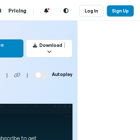
d
Pricing
Log In
Sign Up
k this video
to
Download
Autoplay
|
|
Subscribe to get