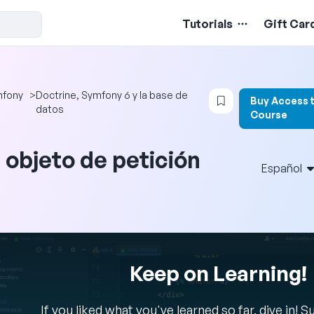
Tutorials
Gift Car
Login to bookmar
fony
>
Doctrine, Symfony 6 y la base de
Buy Access 
datos
Course
l objeto de petición
Español
Keep on Learning!
If you liked what you've learned so far, dive in! 