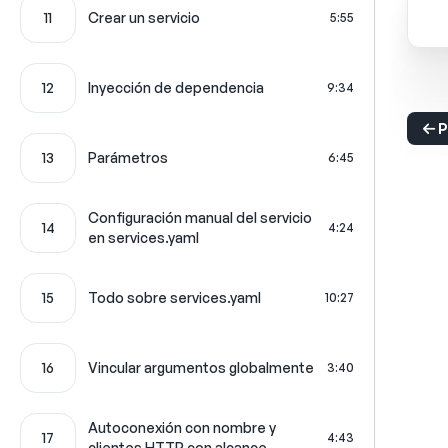
11
Crear un servicio
5:55
12
Inyección de dependencia
9:34
P
13
Parámetros
6:45
Configuración manual del servicio
14
4:24
en services.yaml
15
Todo sobre services.yaml
10:27
16
Vincular argumentos globalmente
3:40
Autoconexión con nombre y
17
4:43
clientes HTTP con alcance