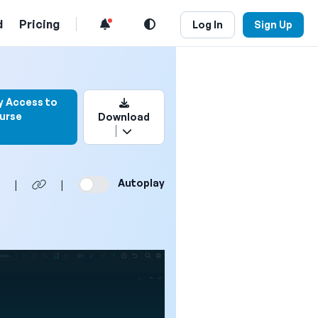
d
Pricing
Log In
Sign Up
to bookmark this video
y Access to
urse
Download
Autoplay
|
|