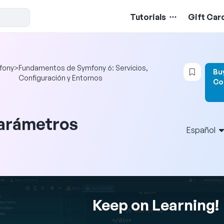
Tutorials
Gift Car
Login 
fony
>
Fundamentos de Symfony 6: Servicios,
Bu
Configuración y Entornos
Co
arámetros
Español
Keep on Learning!