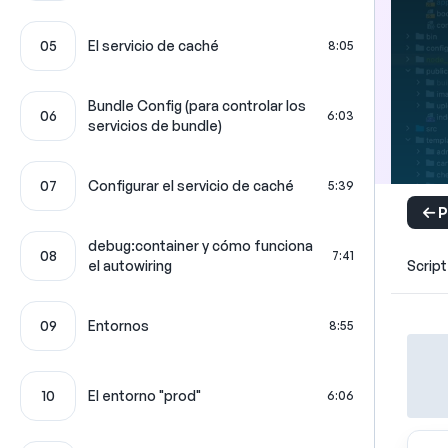
05
El servicio de caché
8:05
Bundle Config (para controlar los
06
6:03
servicios de bundle)
07
Configurar el servicio de caché
5:39
P
debug:container y cómo funciona
08
7:41
el autowiring
Script
09
Entornos
8:55
10
El entorno "prod"
6:06