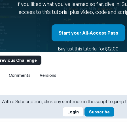
If you liked what you've learned so far, dive in! 
access to this tutorial plus video, code and scr
Start your All-Access Pass
Buy just this tutorial for $12.00
revious Challenge
Comments
Versions
With a Subscription, click any sentence in the script to jump t
Login
Subscribe