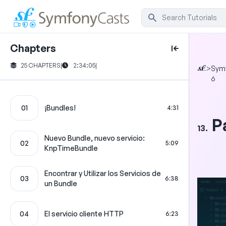
Chapters
25 CHAPTERS
|
2:34:05
|
>
Sym
6
01
¡Bundles!
4:31
P
13.
Nuevo Bundle, nuevo servicio:
02
5:09
KnpTimeBundle
Encontrar y Utilizar los Servicios de
03
6:38
un Bundle
04
El servicio cliente HTTP
6:23