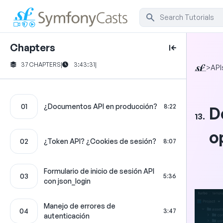
Chapters
37 CHAPTERS
|
3:43:31
|
>
API
01
¿Documentos API en producción?
8:22
D
13.
o
02
¿Token API? ¿Cookies de sesión?
8:07
Formulario de inicio de sesión API
03
5:36
con json_login
Manejo de errores de
04
3:47
autenticación