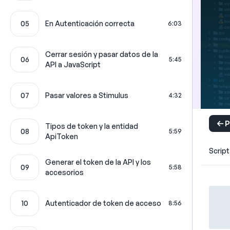
05
En Autenticación correcta
6:03
Cerrar sesión y pasar datos de la
06
5:45
API a JavaScript
07
Pasar valores a Stimulus
4:32
P
Tipos de token y la entidad
08
5:59
ApiToken
Script
Generar el token de la API y los
09
5:58
accesorios
10
Autenticador de token de acceso
8:56