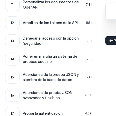
Personalizar los documentos de
11
7:31
OpenAPI
12
Ámbitos de los tokens de la API
5:51
Denegar el acceso con la opción
P
13
7:11
"seguridad
Poner en marcha un sistema de
14
8:18
pruebas asesino
Aserciones de la prueba JSON y
15
3:41
siembra de la base de datos
Aserciones de prueba JSON
16
4:04
avanzadas y flexibles
17
Probar la autenticación
4:59