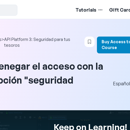
Tutorials
Gift Car
Login to bookmark 
s
>
API Platform 3: Seguridad para tus
Buy Access t
tesoros
Course
enegar el acceso con la
pción "seguridad
Español
Keep on Learning!