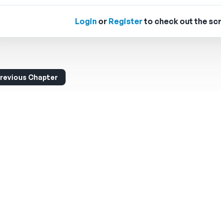
Login
or
Register
to check out the scr
revious Chapter