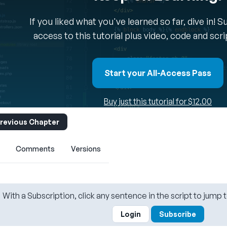
If you liked what you've learned so far, dive in! 
access to this tutorial plus video, code and scr
Start your All-Access Pass
Buy just this tutorial for $12.00
revious Chapter
Comments
Versions
With a Subscription, click any sentence in the script to jump t
Login
Subscribe