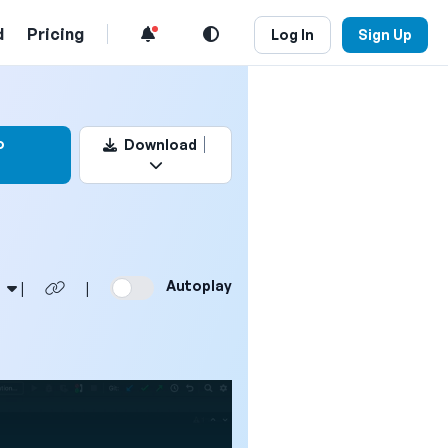
d
Pricing
Log In
Sign Up
this video
o
Download
Autoplay
|
|