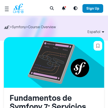
Open Search Menu
Sign Up
>
Symfony
>
Course Overview
Español
Log
Fundamentos de
Symfony 7: Servicios,