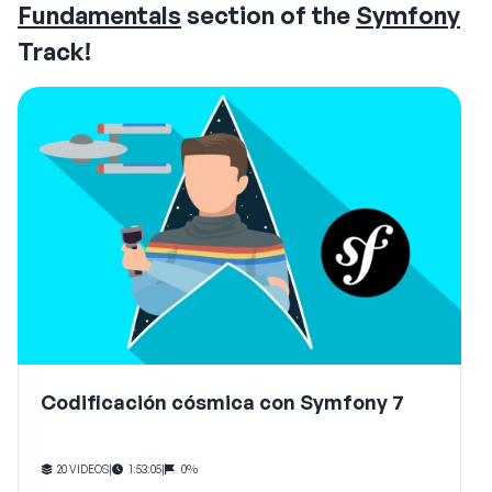
Fundamentals
section of the
Symfony
Track!
Codificación cósmica con Symfony 7
20 VIDEOS
|
1:53:05
|
0%