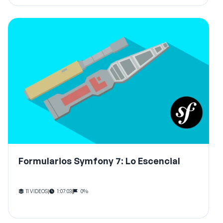
Formularios Symfony 7: Lo Escencial
11 VIDEOS
|
1:07:03
|
0%