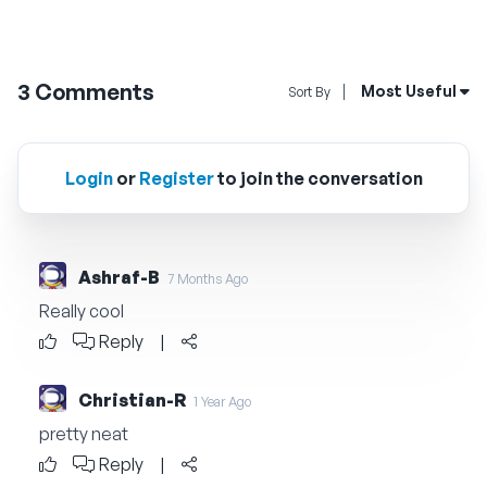
3
Comments
Open Sort By Me
Most Useful
Sort By
Login
or
Register
to join the conversation
Ashraf-B
7 Months Ago
Really cool
Reply
|
Christian-R
1 Year Ago
pretty neat
Reply
|