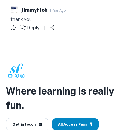
jimmyhich
1 Year Ago
thank you
Reply
|
Where learning is really
fun.
Get in touch
All Access Pass